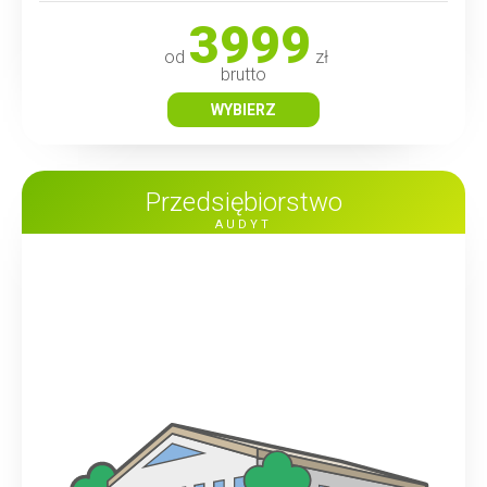
3999
od
zł
brutto
WYBIERZ
Przedsiębiorstwo
AUDYT