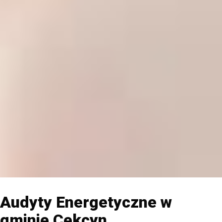
Audyty Energetyczne w
gminie Cekcyn