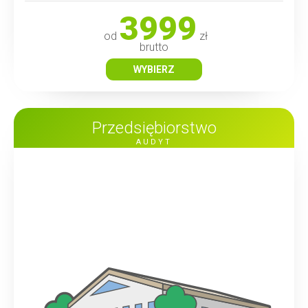
3999
od
zł
brutto
WYBIERZ
Przedsiębiorstwo
AUDYT