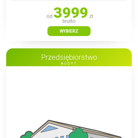
3999
od
zł
brutto
WYBIERZ
Przedsiębiorstwo
AUDYT