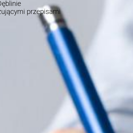
ęblinie
ązującymi przepisami