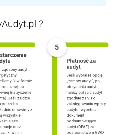
Audyt.pl ?
5
starczenie
Płatność za
dytu
audyt
rządzony audyt
rgetyczny
Jeśli wybrałeś opcję
eślemy Ci w formie
„zamów audyt”, po
ktronicznej lub
otrzymaniu audytu,
townej (na życzenie
należy opłacić audyt
nta). Jeśli zajdzie
zgodnie z FV. Po
a potrzeba
zaksięgowaniu wpłaty
ładnie omówimy z
audytor wypełnia
ą wszystkie
dokument
ważniejsze
podsumowujący
ormacje oraz
audyt (DPAE) za
aźniki w nim
pośrednictwem GWD.