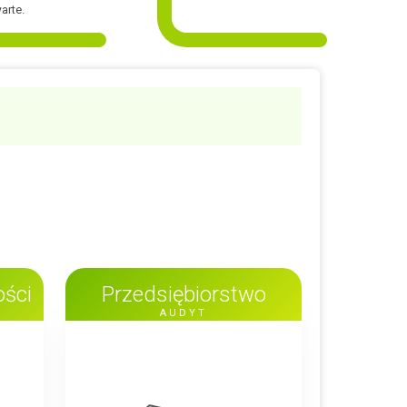
arte.
ści
Przedsiębiorstwo
AUDYT