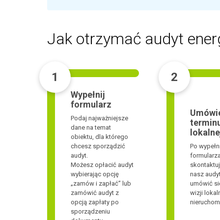
Jak otrzymać audyt energ
1
2
Wypełnij
formularz
Umówi
Podaj najważniejsze
terminu
dane na temat
lokalne
obiektu, dla którego
chcesz sporządzić
Po wypełn
audyt.
formularza
Możesz opłacić audyt
skontaktuj
wybierając opcję
nasz audyt
„zamów i zapłać” lub
umówić si
zamówić audyt z
wizji lokal
opcją zapłaty po
nieruchom
sporządzeniu