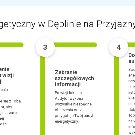
etyczny w Dęblinie na Przyjazny
3
4
Do
au
enie
Spo
Zebranie
 wizji
ene
szczegółowych
j
prz
informacji
ele
ieniu
lis
Po wizji lokalnej
,
klie
Audytor wykona
e się z Tobą
tak
wszystkie niezbędne
or, aby
dok
obliczenia oraz
ę na termin
Tob
przygotuje Twój audyt
nej
naj
energetyczny.
ości.
inf
wsk