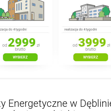
izacja do 4 tygodni
realizacja do 4 tygodni
2999
3999
od
zł
od
zł
brutto
brutto
WYBIERZ
WYBIERZ
y Energetyczne w Dęblini