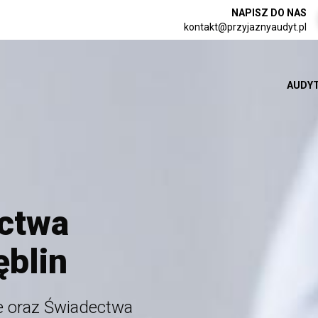
NAPISZ DO NAS
kontakt@przyjaznyaudyt.pl
AUDYT
ectwa
ęblin
 oraz Świadectwa