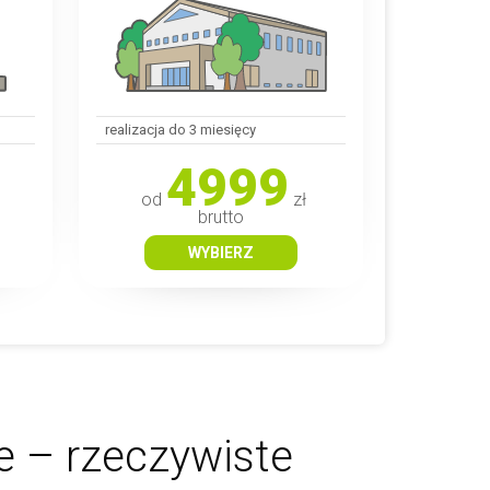
realizacja do 3 miesięcy
4999
od
zł
brutto
WYBIERZ
e – rzeczywiste